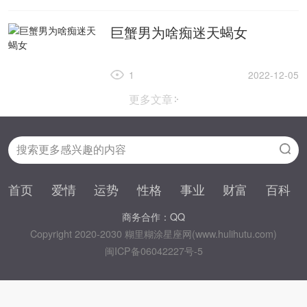
巨蟹男为啥痴迷天蝎女
1
2022-12-05
更多文章
首页
爱情
运势
性格
事业
财富
百科
商务合作：QQ
Copyright 2020-2030 糊里糊涂星座网(www.hulihutu.com)
闽ICP备06042227号-5