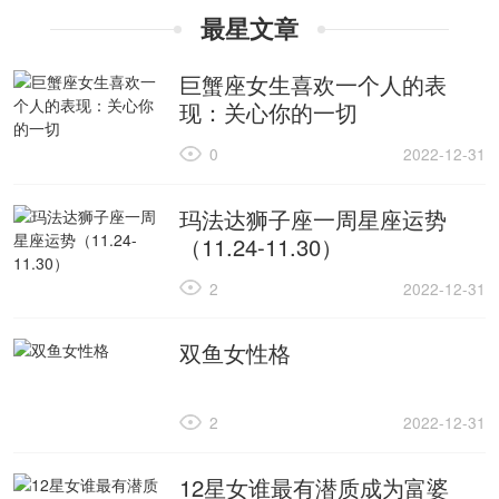
最星文章
巨蟹座女生喜欢一个人的表
现：关心你的一切
0
2022-12-31
玛法达狮子座一周星座运势
（11.24-11.30）
2
2022-12-31
双鱼女性格
2
2022-12-31
12星女谁最有潜质成为富婆