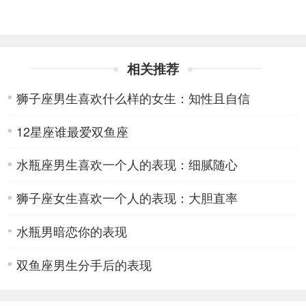
相关推荐
狮子座男生喜欢什么样的女生：知性且自信
12星座谁最爱双鱼座
水瓶座男生喜欢一个人的表现：细腻随心
狮子座女生喜欢一个人的表现：大胆直率
水瓶男暗恋你的表现
双鱼座男生分手后的表现