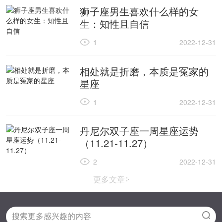
狮子座男生喜欢什么样的女
生：知性且自信
1
2022-12-31
相处就是折磨，本质是冤家的
星座
1
2022-12-31
丹尼尔双子座一周星座运势
（11.21-11.27）
2
2022-12-31
更多文章