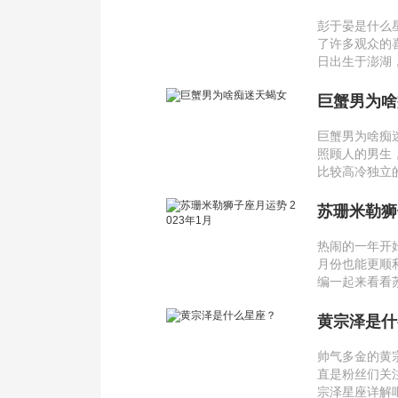
彭于晏是什么
了许多观众的喜
日出生于澎湖
巨蟹男为啥
巨蟹男为啥痴
照顾人的男生
比较高冷独立
苏珊米勒狮子
热闹的一年开
月份也能更顺
编一起来看看
黄宗泽是什
帅气多金的黄
直是粉丝们关
宗泽星座详解吧