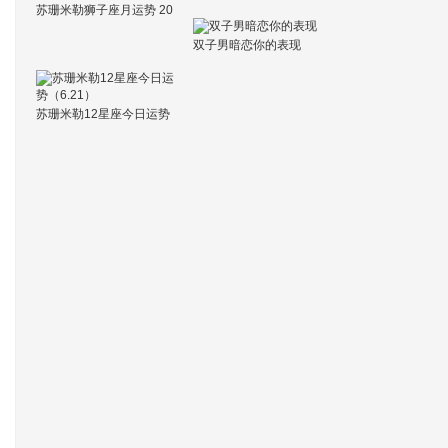
苏珊米勒狮子座月运势 20
23年1月
双子男暗恋你的表现
苏珊米勒12星座今日运势
（6.21）