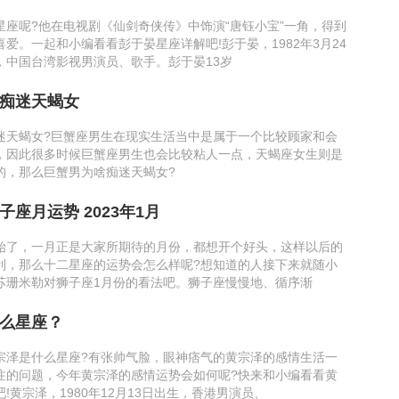
星座呢?他在电视剧《仙剑奇侠传》中饰演“唐钰小宝”一角，得到
爱。一起和小编看看彭于晏星座详解吧!彭于晏，1982年3月24
，中国台湾影视男演员、歌手。彭于晏13岁
痴迷天蝎女
迷天蝎女?巨蟹座男生在现实生活当中是属于一个比较顾家和会
，因此很多时候巨蟹座男生也会比较粘人一点，天蝎座女生则是
的，那么巨蟹男为啥痴迷天蝎女?
座月运势 2023年1月
始了，一月正是大家所期待的月份，都想开个好头，这样以后的
利，那么十二星座的运势会怎么样呢?想知道的人接下来就随小
苏珊米勒对狮子座1月份的看法吧。狮子座慢慢地、循序渐
么星座？
宗泽是什么星座?有张帅气脸，眼神痞气的黄宗泽的感情生活一
注的问题，今年黄宗泽的感情运势会如何呢?快来和小编看看黄
!黄宗泽，1980年12月13日出生，香港男演员、