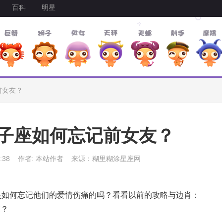
百科
明星
前女友？
子座如何忘记前女友？
:38
作者: 本站作者
来源：糊里糊涂星座网
是如何忘记他们的爱情伤痛的吗？看看以前的攻略与边肖：
友？