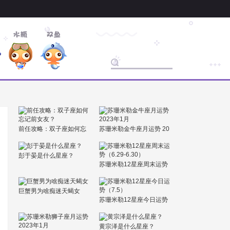
前任攻略：双子座如何忘
苏珊米勒金牛座月运势 20
记前女友？
23年1月
彭于晏是什么星座？
苏珊米勒12星座周末运势
（6.29-6.30）
巨蟹男为啥痴迷天蝎女
苏珊米勒12星座今日运势
（7.5）
黄宗泽是什么星座？