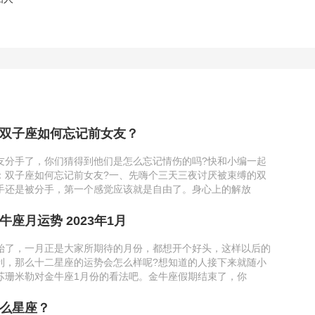
双子座如何忘记前女友？
友分手了，你们猜得到他们是怎么忘记情伤的吗?快和小编一起
：双子座如何忘记前女友?一、先嗨个三天三夜讨厌被束缚的双
手还是被分手，第一个感觉应该就是自由了。身心上的解放
座月运势 2023年1月
始了，一月正是大家所期待的月份，都想开个好头，这样以后的
利，那么十二星座的运势会怎么样呢?想知道的人接下来就随小
苏珊米勒对金牛座1月份的看法吧。金牛座假期结束了，你
么星座？