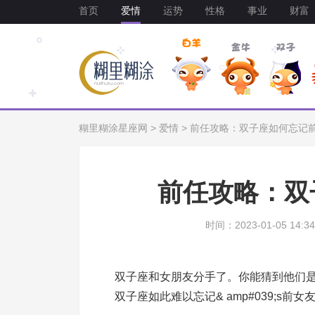
首页
爱情
运势
性格
事业
财富
糊里糊涂星座网
>
爱情
>
前任攻略：双子座如何忘记
前任攻略：双
时间：2023-01-05 14:34
双子座和女朋友分手了。你能猜到他们
双子座如此难以忘记& amp#039;s前女