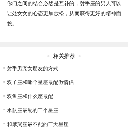
你们之间的结合必然是互补的，射手座的男人可以
让处女女的心态更加放松，从而获得更好的精神面
貌。
相关推荐
射手男宠女朋友的方式
双子座和哪个星座最配做情侣
双鱼座和什么座最配
水瓶座最配的三个星座
和摩羯座最不配的三大星座