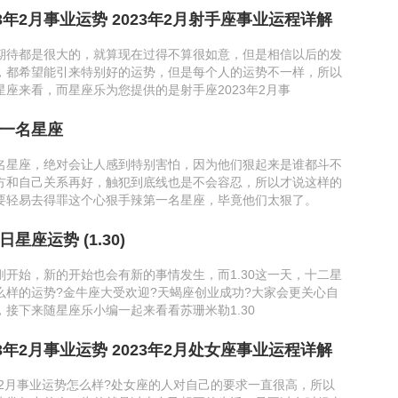
3年2月事业运势 2023年2月射手座事业运程详解
期待都是很大的，就算现在过得不算很如意，但是相信以后的发
，都希望能引来特别好的运势，但是每个人的运势不一样，所以
星座来看，而星座乐为您提供的是射手座2023年2月事
一名星座
名星座，绝对会让人感到特别害怕，因为他们狠起来是谁都斗不
方和自己关系再好，触犯到底线也是不会容忍，所以才说这样的
要轻易去得罪这个心狠手辣第一名星座，毕竟他们太狠了。
星座运势 (1.30)
刚开始，新的开始也会有新的事情发生，而1.30这一天，十二星
么样的运势?金牛座大受欢迎?天蝎座创业成功?大家会更关心自
，接下来随星座乐小编一起来看看苏珊米勒1.30
3年2月事业运势 2023年2月处女座事业运程详解
年2月事业运势怎么样?处女座的人对自己的要求一直很高，所以