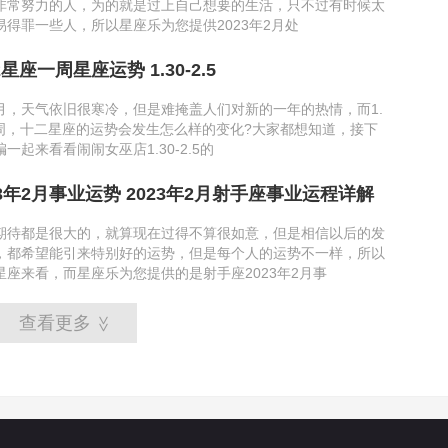
非常努力的人，为的就是过上自己想要的生活，只不过有时候太
得罪一些人，所以星座乐为您提供2023年2月处
星座一周星座运势 1.30-2.5
月，天气依旧很寒冷，但是难掩盖人们对新的一年的热情，而1.
这一周，十二星座的运势会发生怎么样的变化?大家都想知道，接下
一起来看看闹闹女巫店1.30-2.5的
3年2月事业运势 2023年2月射手座事业运程详解
期待都是很大的，就算现在过得不算很如意，但是相信以后的发
，都希望能引来特别好的运势，但是每个人的运势不一样，所以
星座来看，而星座乐为您提供的是射手座2023年2月事
查看更多
>>