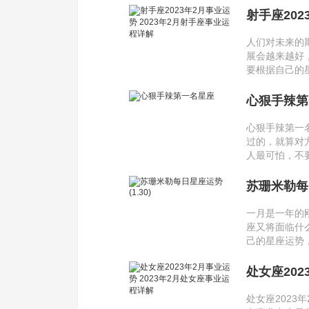
射手座202
人们对未来的
展会越来越好
要根据自己的
心狠手辣第
心狠手辣第一
过的，就算对
人最可怕，不
苏珊米勒每日
一月是一年的
座又将面临什
己的星座运势
处女座202
处女座2023