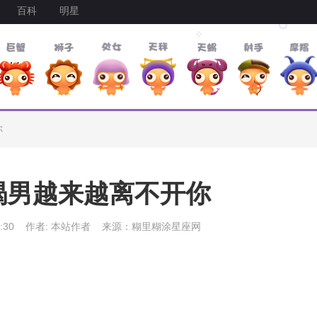
百科
明星
你
蝎男越来越离不开你
:30
作者: 本站作者
来源：糊里糊涂星座网