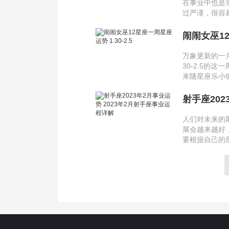
在事业中也是
过严谨，很容易
闹闹女巫12
万象更新的一
30-2.5的
来随星座乐小编
射手座202
人们对未来的
展会越来越好
要根据自己的