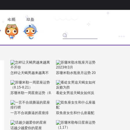
怎样让天蝎男越来越离不
苏珊米勒水瓶座月运势 20
开你
23年3月
苏珊米勒一周星座运势（8.
看处女男追天蝎女如何反
15-8.21）
败为胜
一言不合就撕逼的星座排
双鱼座女生和什么座最配
行榜
话越少越爱你的星座