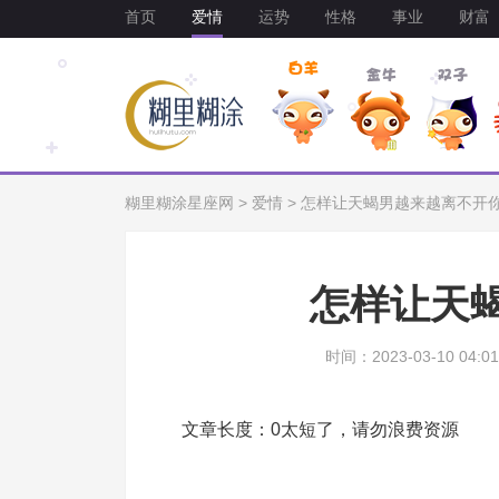
首页
爱情
运势
性格
事业
财富
糊里糊涂星座网
>
爱情
>
怎样让天蝎男越来越离不开
怎样让天
时间：2023-03-10 04:01
文章长度：0太短了，请勿浪费资源