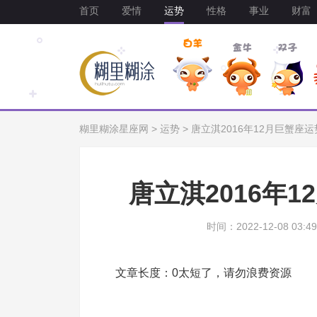
首页
爱情
运势
性格
事业
财富
糊里糊涂星座网
>
运势
>
唐立淇2016年12月巨蟹座
唐立淇2016年
时间：2022-12-08 03:49
文章长度：0太短了，请勿浪费资源