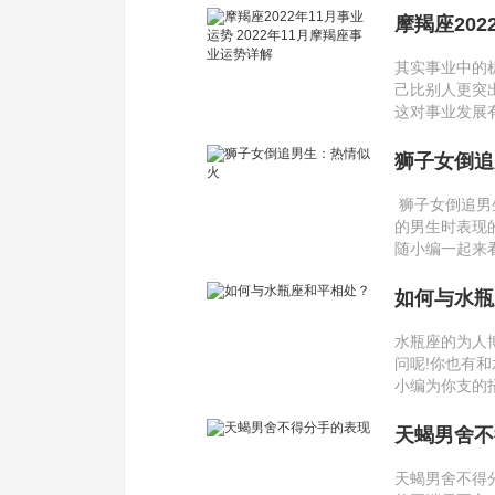
摩羯座202
解
其实事业中的
己比别人更突
这对事业发展有
狮子女倒追
狮子女倒追男
的男生时表现
随小编一起来
如何与水瓶
水瓶座的为人
问呢!你也有
小编为你支的
天蝎男舍不
天蝎男舍不得