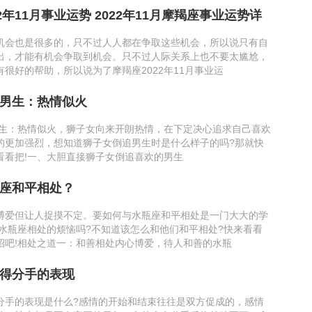
2年11月事业运势 2022年11月摩羯座事业运势详
机会也是很多的，只不过人人都在争取这些机会，所以说只有自
出，才能有机会争取到机会。只不过人际关系上也不要太尴尬，
很好的帮助，所以说为了摩羯座2022年11月事业运
男生：热情似火
生：热情似火，狮子女向来开朗热情，在下定决心追求自己喜欢
的更加强烈，想知道狮子女倒追男生时是什么样子的吗?那就快
看看把!一、大胆直接狮子女倒追喜欢的男生
座和平相处？
博爱但让人捉摸不定。要如何与水瓶座和平相处是一门大大的学
和水瓶座相处的烦恼吗?不知道该怎么和他们和平相处?快来看看
招吧!相处之道一：和善相处内心博爱，待人和善的水瓶
得分手的表现
分手的表现是什么?感情的开始和结束往往是双方促成的，感情