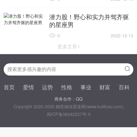
潜力股！野心和实力并驾齐驱
的星座男
0
2022-12-13
更多文章
首页
爱情
运势
性格
事业
财富
百科
商务合作：QQ
Copyright 2020-2030 糊里糊涂星座网(www.hulihutu.com)
闽ICP备06042227号-5