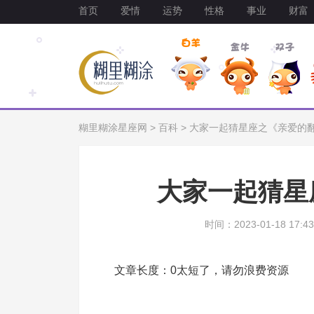
首页
爱情
运势
性格
事业
财富
糊里糊涂星座网
>
百科
>
大家一起猜星座之《亲爱的
大家一起猜星
时间：2023-01-18 17:43
文章长度：0太短了，请勿浪费资源