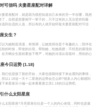
对可信吗 夫妻星座配对详解
夫妻星座配对，就是因为很想知道自己未来的另一半在哪，既然
妻了，自然是想要相守一辈子的，只不过有的人无法坚持到最
有选到合适的人选，所以有的人就开始怀疑夫妻星座配对可信
座女生？
可以为她制造浪漫，有情调，让她觉得你是个有趣的人；陪伴在
无助的时候，即使的出现，帮助她，给她肩膀；不经意的展现你
。在天蝎女生面前要放下尊严，对她的冷漠从容面对，用你的心
今日运势 (1.18)
，我们也迎接了新的开始，大家也很期待接下来会遇到的事情，
，所以1.18这一天十二星座的运势会怎么样?很多人内心都感到
接下来星座乐小编一起来看看唐立淇1.18的日运势吧。
引什么太阳星座
什么太阳星座?月亮星座往往是一个人的内心体现，同时也是最