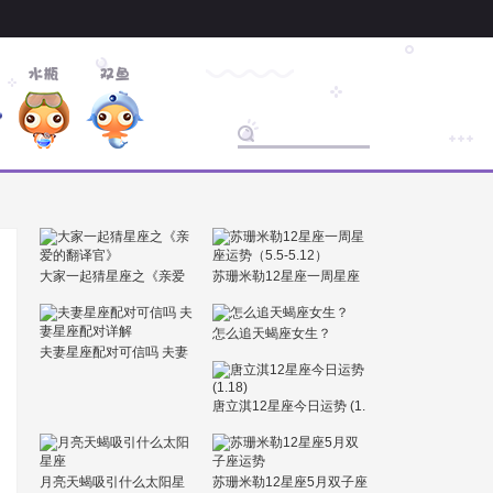
大家一起猜星座之《亲爱
苏珊米勒12星座一周星座
的翻译官》
运势（5.5-5.12）
怎么追天蝎座女生？
夫妻星座配对可信吗 夫妻
星座配对详解
唐立淇12星座今日运势 (1.
18)
月亮天蝎吸引什么太阳星
苏珊米勒12星座5月双子座