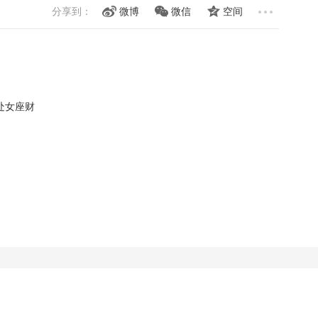
分享到：
微博
微信
空间
月处女座财