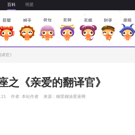
百科
明星
翻译官》
座之《亲爱的翻译官》
:21
作者: 本站作者
来源：糊里糊涂星座网