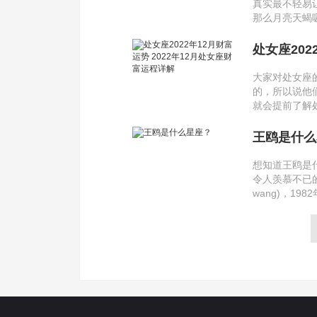
真实最不轻易
那么月亮天蝎
处女座202
解
大家对处女座
的，所以说他
就会提前了解处
王鸥是什么
想知道王鸥是
令人羡慕不已的
wang)，19