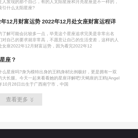
让人发现的那个自己，有的人太阳星座和月亮星座是不一样的，
吸引什么太阳星座?
2年12月财富运势 2022年12月处女座财富运程详
的了解可能会比较多一点，毕竟这个星座追求完美是非常出名
们对自己的要求就非常高，不愿意让自己的生活变差，这样的人
女座2022年12月财富运势，因为看完2022年12
星座？
什么星座吗?身为模特出身的王鸥身材比例极好，更是拥有一双
大长腿。今天一起来看看她的星座详解吧!天蝎座的王鸥(Angel
82年10月28日出生于广西南宁市，中国
查看更多
>>