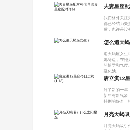
夫妻星座配
我们格外关注
都已经结为夫
后，也许是没
怎么追天蝎
追天蝎座女生
她身边，在她
的博学和气度
融化她。
唐立淇12星座
到了新的一年
新年有新气象
特别的好奇，
月亮天蝎吸
月亮天蝎吸引