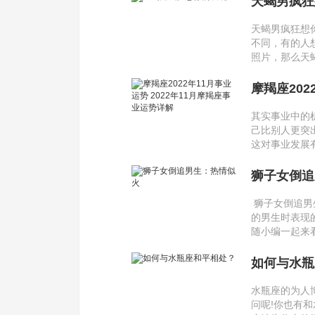
天蝎男疯狂
天蝎男疯狂想
不同，有的人
照片，那么天
摩羯座202
解
其实事业中的
己比别人更突
这对事业发展有
狮子女倒追
狮子女倒追男
的男生时表现
随小编一起来
如何与水瓶
水瓶座的为人
问呢!你也有