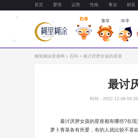
首页
爱情
运势
性格
事业
财富
糊里糊涂星座网
>
百科
>
最讨厌胖女孩的星座
最讨
时间：2022-12-08 04:20
最讨厌胖女孩的星座都有哪些?在现实
萝卜青菜各有所爱，有的人就比较不喜欢