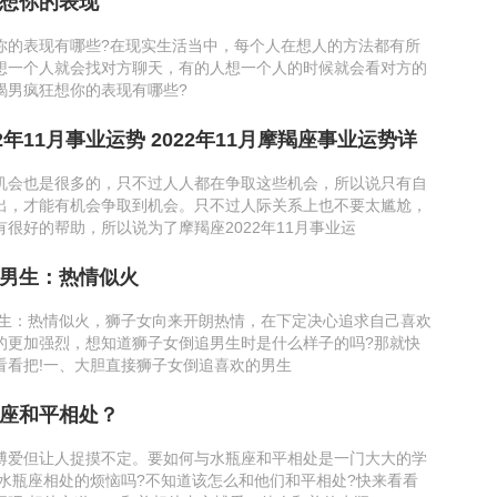
想你的表现
你的表现有哪些?在现实生活当中，每个人在想人的方法都有所
想一个人就会找对方聊天，有的人想一个人的时候就会看对方的
蝎男疯狂想你的表现有哪些?
2年11月事业运势 2022年11月摩羯座事业运势详
机会也是很多的，只不过人人都在争取这些机会，所以说只有自
出，才能有机会争取到机会。只不过人际关系上也不要太尴尬，
很好的帮助，所以说为了摩羯座2022年11月事业运
男生：热情似火
生：热情似火，狮子女向来开朗热情，在下定决心追求自己喜欢
的更加强烈，想知道狮子女倒追男生时是什么样子的吗?那就快
看看把!一、大胆直接狮子女倒追喜欢的男生
座和平相处？
博爱但让人捉摸不定。要如何与水瓶座和平相处是一门大大的学
和水瓶座相处的烦恼吗?不知道该怎么和他们和平相处?快来看看