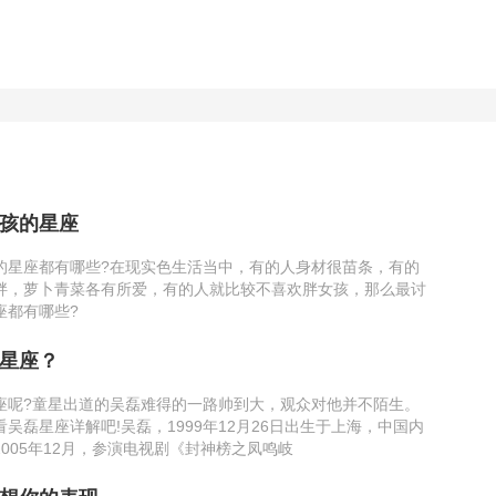
孩的星座
的星座都有哪些?在现实色生活当中，有的人身材很苗条，有的
胖，萝卜青菜各有所爱，有的人就比较不喜欢胖女孩，那么最讨
座都有哪些?
星座？
座呢?童星出道的吴磊难得的一路帅到大，观众对他并不陌生。
吴磊星座详解吧!吴磊，1999年12月26日出生于上海，中国内
005年12月，参演电视剧《封神榜之凤鸣岐