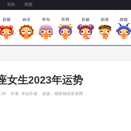
百科
明星
座女生2023年运势
:38
作者: 本站作者
来源：糊里糊涂星座网