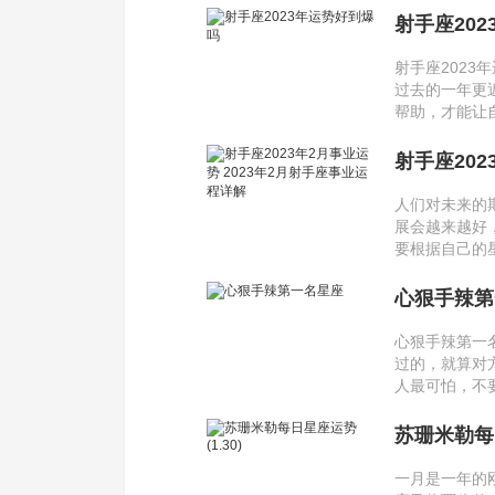
射手座20
射手座202
过去的一年更
帮助，才能让
射手座202
人们对未来的
展会越来越好
要根据自己的
心狠手辣第
心狠手辣第一
过的，就算对
人最可怕，不
苏珊米勒每日
一月是一年的