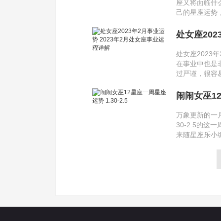
座又将面临什
己的星座运势
处女座202
处女座2023
在事业中也是
过严谨，很容易
闹闹女巫12
万象更新的一
30-2.5的
来随星座乐小编