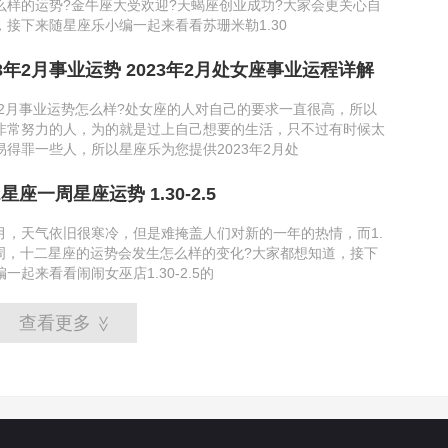
么样的运势?金牛座大受欢迎?天蝎座创业成功?大家会更关心自
，接下来随星座乐小编一起来看看苏珊米勒1.30
3年2月事业运势 2023年2月处女座事业运程详解
年2月事业运势怎么样?处女座的人对自己的要求一直很高，所以
非常努力的人，为的就是过上自己想要的生活，只不过有时候太
得罪一些人，所以星座乐为您提供2023年2月处
星座一周星座运势 1.30-2.5
月，天气依旧很寒冷，但是难掩盖人们对新的一年的热情，而1.
这一周，十二星座的运势会发生怎么样的变化?大家都想知道，接下
一起来看看闹闹女巫店1.30-2.5的
查看更多
>>