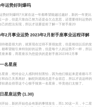
23年运势好到爆吗
3年运势好到爆吗?大家在这一年都希望能越过越好，新的一年更比
近一步，但是只靠自己努力还是会欠点意思，还需要得到运势的
自己的想法实现，所以才说要提前了解一下射手座20
3年2月事业运势 2023年2月射手座事业运程详解
期待都是很大的，就算现在过得不算很如意，但是相信以后的发
，都希望能引来特别好的运势，但是每个人的运势不一样，所以
星座来看，而星座乐为您提供的是射手座2023年2月事
一名星座
名星座，绝对会让人感到特别害怕，因为他们狠起来是谁都斗不
方和自己关系再好，触犯到底线也是不会容忍，所以才说这样的
要轻易去得罪这个心狠手辣第一名星座，毕竟他们太狠了。
星座运势 (1.30)
刚开始，新的开始也会有新的事情发生，而1.30这一天，十二星