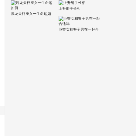
上升射手长相
属龙天秤座女一生命运如
何
巨蟹女和狮子男在一起合
适吗