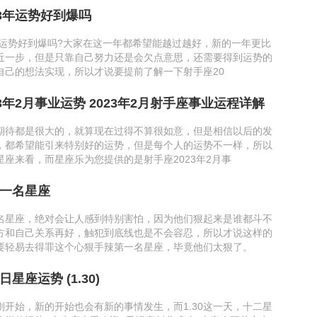
23年运势好到爆吗
3年运势好到爆吗?大家在这一年都希望能越过越好，新的一年更比
近一步，但是只靠自己努力还是会欠点意思，还需要得到运势的
自己的想法实现，所以才说要提前了解一下射手座20
3年2月事业运势 2023年2月射手座事业运程详解
期待都是很大的，就算现在过得不算很如意，但是相信以后的发
，都希望能引来特别好的运势，但是每个人的运势不一样，所以
星座来看，而星座乐为您提供的是射手座2023年2月事
一名星座
名星座，绝对会让人感到特别害怕，因为他们狠起来是谁都斗不
方和自己关系再好，触犯到底线也是不会容忍，所以才说这样的
要轻易去得罪这个心狠手辣第一名星座，毕竟他们太狠了。
星座运势 (1.30)
刚开始，新的开始也会有新的事情发生，而1.30这一天，十二星