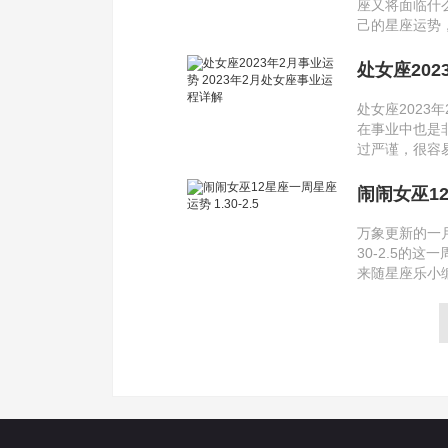
座又将面临什
己的星座运势
处女座202
处女座2023
在事业中也是
过严谨，很容易
闹闹女巫12
万象更新的一
30-2.5的
来随星座乐小编