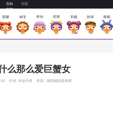
百科
明星
什么那么爱巨蟹女
:04
作者: 本站作者
来源：糊里糊涂星座网