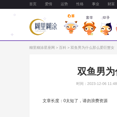
首页
爱情
运势
性格
事业
财富
糊里糊涂星座网
>
百科
>
双鱼男为什么那么爱巨蟹女
双鱼男为
时间：2023-12-06 11:48
文章长度：0太短了，请勿浪费资源