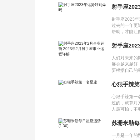
射手座20
射手座202
过去的一年更
帮助，才能让
射手座202
人们对未来的
展会越来越好
要根据自己的
心狠手辣第
心狠手辣第一
过的，就算对
人最可怕，不
苏珊米勒每日
一月是一年的