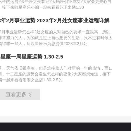
么样的运势?金牛座大受欢迎?天蝎座创业成功?大家会更关心自
，接下来随星座乐小编一起来看看苏珊米勒1.30
3年2月事业运势 2023年2月处女座事业运程详解
年2月事业运势怎么样?处女座的人对自己的要求一直很高，所以
非常努力的人，为的就是过上自己想要的生活，只不过有时候太
得罪一些人，所以星座乐为您提供2023年2月处
星座一周星座运势 1.30-2.5
月，天气依旧很寒冷，但是难掩盖人们对新的一年的热情，而1.
这一周，十二星座的运势会发生怎么样的变化?大家都想知道，接下
一起来看看闹闹女巫店1.30-2.5的
查看更多
>>