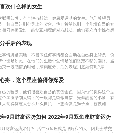
喜欢什么样的女生
欢聪明知性，有个性有想法，健康爱运动的女生。他们希望另一
己，和自己达到心灵上的契合。他们希望找到一个能懂自己的女
有相同兴趣爱好，能够互相理解对方想法。​​他们喜欢有个性有想
分手后的表现
做事情脚踏实地，不管做任何事情都会自动在自己身上背负一份
情中也是如此。在他们的生活中爱情是他们坚定不移的选择。当
结束一段感情的时候，摩羯座分手后的表现到底如何呢?摩
心疼，这个星座值得你深爱
自己的骄傲，他们很喜欢自己的黄色金色，因为他们觉得这个是
这个星座给别人留下的一般都是骄傲自信，光鲜靓丽的形象，有
让人觉得你这人怎么那么自负，正想着就是狮子座，骄傲如
2年9月财富运势如何 2022年9月双鱼座财富运势
年9月财富运势如何?生活中双鱼座就是很随和的人，因此会结交