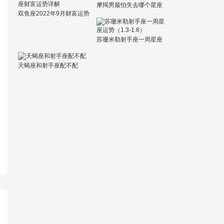
摩羯男最怕失去哪个星座
双鱼座2022年9月财富运势
女
如何 2022年9月双鱼座财
富运势详解
苏珊米勒射手座一周星座
运势（1.3-1.8）
天蝎座和射手座配不配