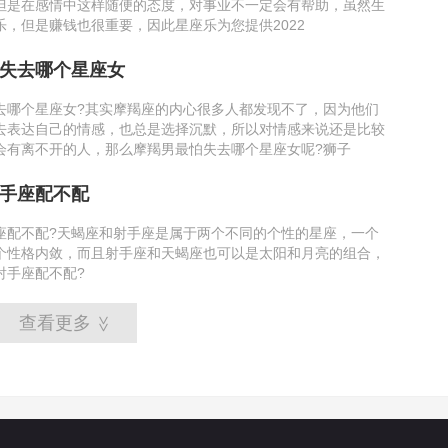
但是在感情中这样随便的态度，对事业不一定会有帮助，虽然生
乐，但是赚钱也很重要，因此星座乐为您提供2022
失去哪个星座女
去哪个星座女?其实摩羯座的内心很多人都发现不了，因为他们
去表达自己的情感，也总是选择沉默，所以对情感来说还是比较
会有离不开的人，那么摩羯男最怕失去哪个星座女呢?狮子
手座配不配
座配不配?天蝎座和射手座是属于两个不同的个性的星座，一个
个性格内敛，而且射手座和天蝎座也可以是太阳和月亮的组合，
射手座配不配?
查看更多
>>