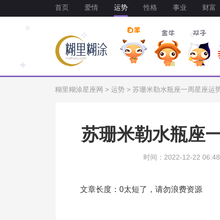
首页
爱情
运势
性格
事业
财富
糊里糊涂星座网
>
运势
>
苏珊米勒水瓶座一周星座运势（1
苏珊米勒水瓶座一周
时间：2022-12-22 06:48
文章长度：0太短了，请勿浪费资源