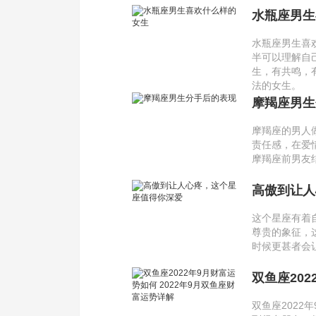
水瓶座男生
水瓶座男生喜
半可以理解自
生，有共鸣，
法的女生。
摩羯座男生
摩羯座的男人
责任感，在爱
摩羯座前男友
高傲到让人
这个星座有着
尊贵的象征，
时候更甚者会
双鱼座202
详解
双鱼座2022