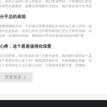
己，和自己达到心灵上的契合。他们希望找到一个能懂自己的女
有相同兴趣爱好，能够互相理解对方想法。​​他们喜欢有个性有想
分手后的表现
做事情脚踏实地，不管做任何事情都会自动在自己身上背负一份
情中也是如此。在他们的生活中爱情是他们坚定不移的选择。当
结束一段感情的时候，摩羯座分手后的表现到底如何呢?摩
心疼，这个星座值得你深爱
自己的骄傲，他们很喜欢自己的黄色金色，因为他们觉得这个是
这个星座给别人留下的一般都是骄傲自信，光鲜靓丽的形象，有
让人觉得你这人怎么那么自负，正想着就是狮子座，骄傲如
查看更多
>>