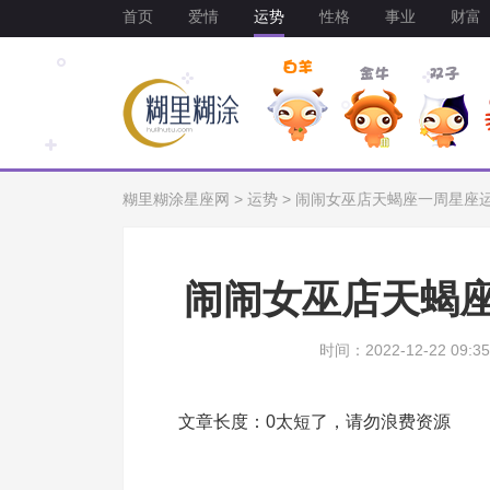
首页
爱情
运势
性格
事业
财富
糊里糊涂星座网
>
运势
>
闹闹女巫店天蝎座一周星座运势（
闹闹女巫店天蝎座一
时间：2022-12-22 09:35
文章长度：0太短了，请勿浪费资源