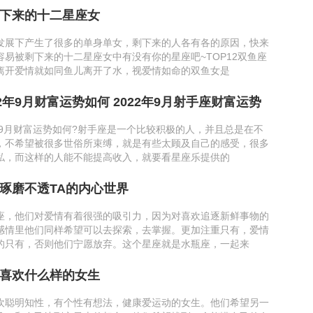
下来的十二星座女
发展下产生了很多的单身单女，剩下来的人各有各的原因，快来
容易被剩下来的十二星座女中有没有你的星座吧~TOP12双鱼座
离开爱情就如同鱼儿离开了水，视爱情如命的双鱼女是
2年9月财富运势如何 2022年9月射手座财富运势
年9月财富运势如何?射手座是一个比较积极的人，并且总是在不
，不希望被很多世俗所束缚，就是有些太顾及自己的感受，很多
私，而这样的人能不能提高收入，就要看星座乐提供的
琢磨不透TA的内心世界
座，他们对爱情有着很强的吸引力，因为对喜欢追逐新鲜事物的
感情里他们同样希望可以去探索，去掌握。更加注重只有，爱情
的只有，否则他们宁愿放弃。这个星座就是水瓶座，一起来
喜欢什么样的女生
欢聪明知性，有个性有想法，健康爱运动的女生。他们希望另一