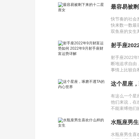
最容易被剩
快节奏的社会
快来数一数最
双鱼座的女生
射手座202
详解
射手座2022
断地追求自由
事情上比较自
这个星座，
有这么一个星
他们来说，在
不能束缚他们
水瓶座男生
水瓶座男生喜