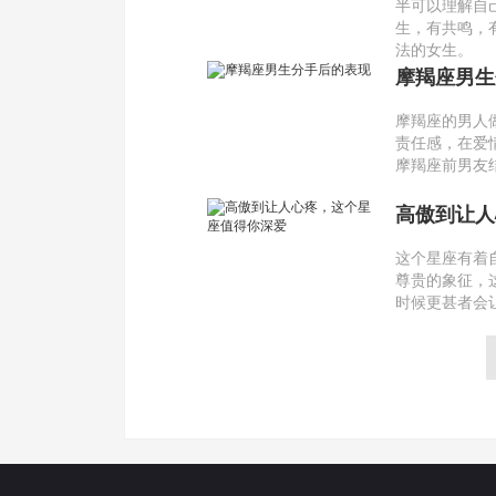
半可以理解自
生，有共鸣，
法的女生。
摩羯座男生
摩羯座的男人
责任感，在爱
摩羯座前男友
高傲到让人
这个星座有着
尊贵的象征，
时候更甚者会