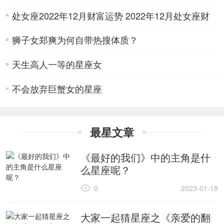
处女座2022年12月财富运势 2022年12月处女座财
狮子女郑爽为何自带热搜体质？
富运程详解
天生高人一等的星座女
不会放弃巨蟹女的星座
最星文章
《最好的我们》中的主角是什
么星座呢？
0
2023-01-18
大家一起猜星座之《亲爱的翻