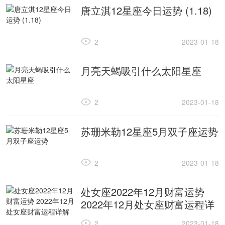
唐立淇12星座今日运势 (1.18)
2
2023-01-18
月亮天蝎吸引什么太阳星座
2
2023-01-18
苏珊米勒12星座5月双子座运势
2
2023-01-18
处女座2022年12月财富运势
2022年12月处女座财富运程详
解
2
2023-01-18