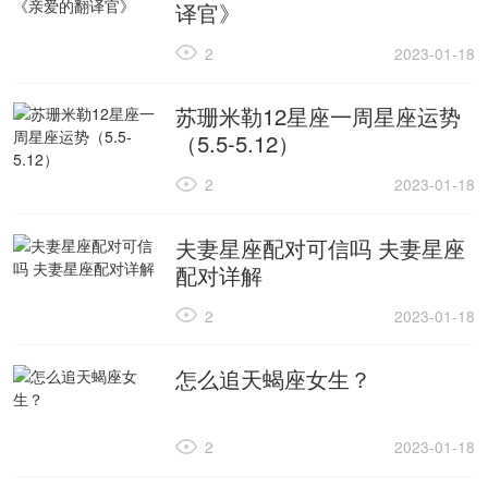
译官》
2
2023-01-18
苏珊米勒12星座一周星座运势
（5.5-5.12）
2
2023-01-18
夫妻星座配对可信吗 夫妻星座
配对详解
2
2023-01-18
怎么追天蝎座女生？
2
2023-01-18