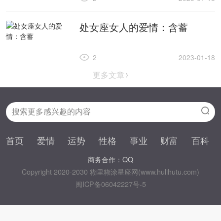
处女座女人的爱情：含蓄
2
2023-01-18
更多文章
首页
爱情
运势
性格
事业
财富
百科
商务合作：QQ
Copyright 2020-2030 糊里糊涂星座网(www.hulihutu.com)
闽ICP备06042227号-5