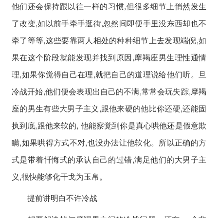
他们还会保持跟以往一样的习惯,但很多细节上悄然发生
了改变,如以前手牵手逛街,忽然间即便手里没东西却也不
牵了等等,这些要靠两人相处的种种细节上去发现端倪,如
果在这个阶段就能发现并找到原因,摩羯座男生理性通情
理,如果你觉得自己在理,就把自己的道理说给他们听。旦
冷战开始,他们便会表现出自己的不满,常常会玩失踪,摩羯
座的男生有些大男子主义,跟他来硬的他比你还硬,还能固
执到底,跟他来软的, 他能察觉到你是真心哄他还是假意欺
瞒,如果哄得方式不对,也没办法让他软化。所以正确的方
式是带着忏悔式的承认自己的过错,满足他们的大男子主
义,很快能够化干戈为玉帛。
提前讲明白不许冷战